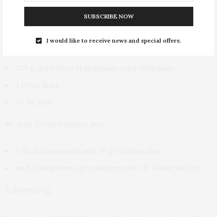
200 g Feinkristallzucker
1 Pkg. Vanillezucker
SUBSCRIBE NOW
7 Eier
I would like to receive news and special offers.
230 g gemahlener Mohn
120 g geriebene Haselnüsse oder Walnüsse
1 Prise Zimt
70 ml Rum
ev. eine Zitronenglasur aus:
1 EL Zitronensaft und 50 g Staubzucker
und Schlagobers geschlagen mit 1 P. Vanillezucker
Zubereitung: