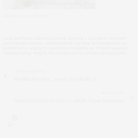
Mohntorte mit Mädchen
TAGS:
AUSTRIAN
,
BACKCHALLENGE
,
BACKEN
,
CHALLENGE
,
DESSERT
,
GLUTENFREI
,
KINDER
,
KINDERHOSPIZ
,
KUCHEN
,
KUCHENFUERALLE
,
MOHNTORTE
,
REZEPTE
,
SPENDEN
,
STERNTALER
,
STERNTALERHOF
,
TEIGSPACHTEL
,
TORTE
,
VOLLPENSION
,
VOLLPENSIONCHALLENGE
PREVIOUS ARTICLE
das Ribiselbrocken ... und der Marillenfleck
NEXT ARTICLE
Austria Food Blog Award 2017...und die Vegane Mohntorte
0