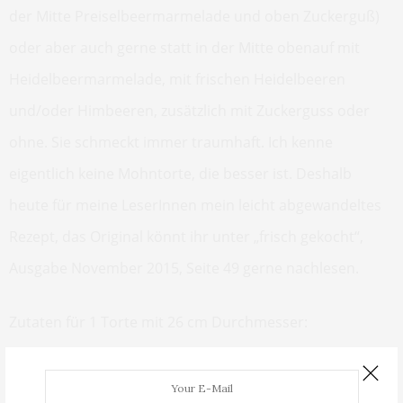
der Mitte Preiselbeermarmelade und oben Zuckerguß)
oder aber auch gerne statt in der Mitte obenauf mit
Heidelbeermarmelade, mit frischen Heidelbeeren
und/oder Himbeeren, zusätzlich mit Zuckerguss oder
ohne. Sie schmeckt immer traumhaft. Ich kenne
eigentlich keine Mohntorte, die besser ist. Deshalb
heute für meine LeserInnen mein leicht abgewandeltes
Rezept, das Original könnt ihr unter „frisch gekocht“,
Ausgabe November 2015, Seite 49 gerne nachlesen.
Zutaten für 1 Torte mit 26 cm Durchmesser:
230 g sehr weiche Butter